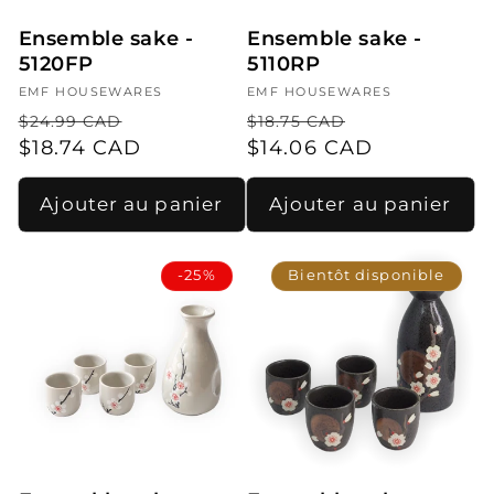
Ensemble sake -
Ensemble sake -
5120FP
5110RP
Fournisseur :
EMF HOUSEWARES
Fournisseur :
EMF HOUSEWARES
Prix
Prix
Prix
Prix
$24.99 CAD
$18.75 CAD
habituel
$18.74 CAD
promotionnel
habituel
$14.06 CAD
promotionn
Ajouter au panier
Ajouter au panier
-25%
Bientôt disponible