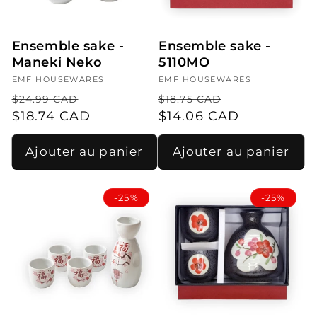
i
o
Ensemble sake -
Ensemble sake -
n
Maneki Neko
5110MO
:
Fournisseur :
EMF HOUSEWARES
Fournisseur :
EMF HOUSEWARES
Prix
Prix
Prix
Prix
$24.99 CAD
$18.75 CAD
habituel
$18.74 CAD
promotionnel
habituel
$14.06 CAD
promotionn
Ajouter au panier
Ajouter au panier
-25%
-25%