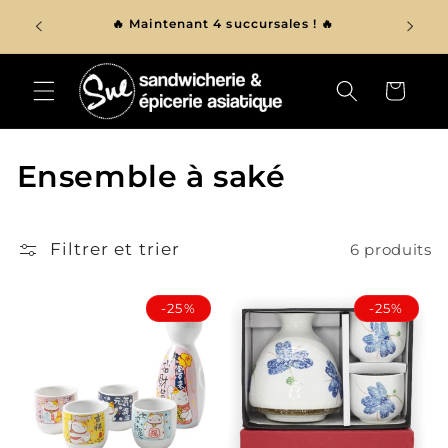
et
r de 150$
passer
🔥 Maintenant 4 succursales ! 🔥
au
contenu
Panier
C
Ensemble à saké
o
l
Filtrer et trier
6 produits
l
-25%
-25%
e
c
t