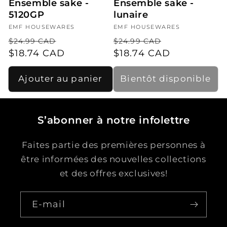
Ensemble sake -
Ensemble sake -
5120GP
lunaire
Fournisseur :
EMF HOUSEWARES
Fournisseur :
EMF HOUSEWARES
Prix
Prix
Prix
Prix
$24.99 CAD
$24.99 CAD
habituel
$18.74 CAD
promotionnel
habituel
$18.74 CAD
promotionn
Ajouter au panier
Bientôt disponible
S’abonner à notre infolettre
Faites partie des premières personnes à
être informées des nouvelles collections
et des offres exclusives!
E-mail