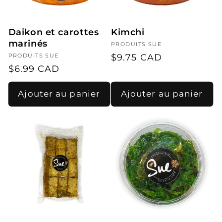
i
o
Daikon et carottes
Kimchi
n
marinés
Fournisseur :
PRODUITS SUE
:
Prix
$9.75 CAD
Fournisseur :
PRODUITS SUE
Prix
$6.99 CAD
habituel
habituel
Ajouter au panier
Ajouter au panier