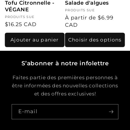
Tofu Citronnelle -
Salade d'algues
VÉGANE
Fournisseur :
PRODUITS SUE
Prix
À partir de $6.99
Fournisseur :
PRODUITS SUE
Prix
$16.25 CAD
habituel
CAD
habituel
Ajouter au panier
Choisir des options
S’abonner à notre infolettre
Faites partie des premières personnes à
être informées des nouvelles collections
et des offres exclusives!
E-mail