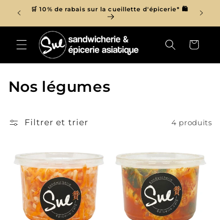
et
r de 150$
🛒 10% de rabais sur la cueillette d'épicerie* 🛍
passer

au
contenu
Panier
C
Nos légumes
o
l
Filtrer et trier
4 produits
l
e
c
t