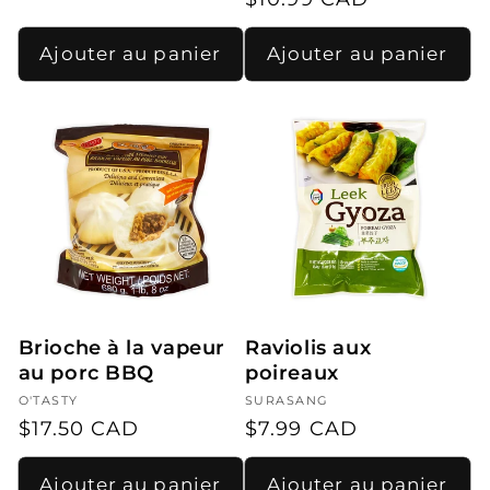
habituel
habituel
Ajouter au panier
Ajouter au panier
Brioche à la vapeur
Raviolis aux
au porc BBQ
poireaux
Fournisseur :
O'TASTY
Fournisseur :
SURASANG
Prix
$17.50 CAD
Prix
$7.99 CAD
habituel
habituel
Ajouter au panier
Ajouter au panier