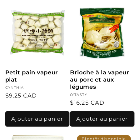
Petit pain vapeur
Brioche à la vapeur
plat
au porc et aux
légumes
Fournisseur :
CYNTHIA
Prix
$9.25 CAD
Fournisseur :
O'TASTY
Prix
$16.25 CAD
habituel
habituel
Ajouter au panier
Ajouter au panier
Bientôt disponible