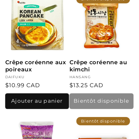
Crêpe coréenne aux
Crêpe coréenne au
poireaux
kimchi
Fournisseur :
DAIFUKU
Fournisseur :
HANSANG
Prix
$10.99 CAD
Prix
$13.25 CAD
habituel
habituel
Ajouter au panier
Bientôt disponible
Bientôt disponible