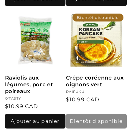
Bientôt disponible
Raviolis aux
Crêpe coréenne aux
légumes, porc et
oignons vert
poireaux
Fournisseur :
DAIFUKU
Prix
$10.99 CAD
Fournisseur :
O'TASTY
Prix
$10.99 CAD
habituel
habituel
Ajouter au panier
Bientôt disponible