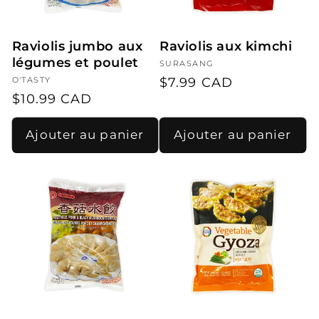
i
o
Raviolis jumbo aux
Raviolis aux kimchi
n
légumes et poulet
Fournisseur :
SURASANG
:
Prix
$7.99 CAD
Fournisseur :
O'TASTY
Prix
$10.99 CAD
habituel
habituel
Ajouter au panier
Ajouter au panier