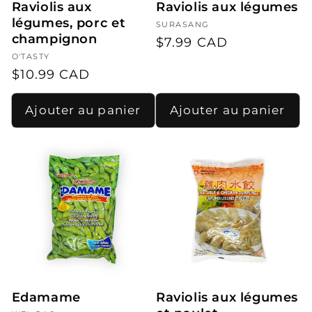
Raviolis aux
Raviolis aux légumes
légumes, porc et
Fournisseur :
SURASANG
champignon
Prix
$7.99 CAD
Fournisseur :
O'TASTY
habituel
Prix
$10.99 CAD
habituel
Ajouter au panier
Ajouter au panier
Edamame
Raviolis aux légumes