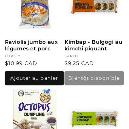
Raviolis jumbo aux
Kimbap - Bulgogi au
légumes et porc
kimchi piquant
Fournisseur :
O'TASTY
Fournisseur :
SUNLIT
Prix
$10.99 CAD
Prix
$9.25 CAD
habituel
habituel
Ajouter au panier
Bientôt disponible