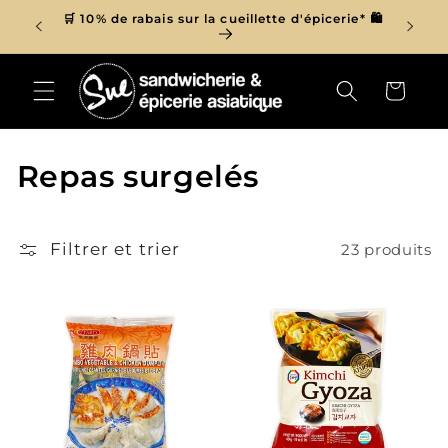
et
r de 150$
🛒 10% de rabais sur la cueillette d'épicerie* 🛍
passer

au
contenu
Panier
C
Repas surgelés
o
l
Filtrer et trier
23 produits
l
e
c
t