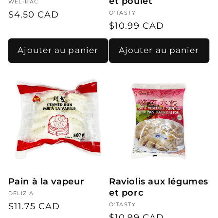
et poulet
Fournisseur :
WEL-PAC
Prix
$4.50 CAD
Fournisseur :
O'TASTY
Prix
$10.99 CAD
habituel
habituel
Ajouter au panier
Ajouter au panier
Pain à la vapeur
Raviolis aux légumes
et porc
Fournisseur :
DELIZIA
Prix
$11.75 CAD
Fournisseur :
O'TASTY
Prix
$10.99 CAD