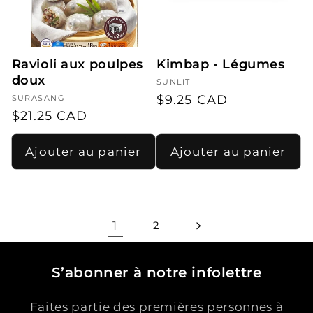
Ravioli aux poulpes
Kimbap - Légumes
doux
Fournisseur :
SUNLIT
Prix
$9.25 CAD
Fournisseur :
SURASANG
Prix
$21.25 CAD
habituel
habituel
Ajouter au panier
Ajouter au panier
1
2
S’abonner à notre infolettre
Faites partie des premières personnes à