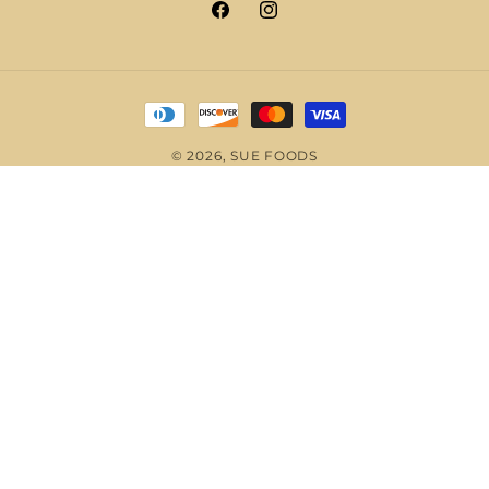
Facebook
Instagram
Moyens
de
© 2026,
SUE FOODS
paiement