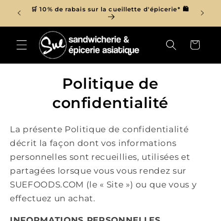
et
r de 150$
🛒 10% de rabais sur la cueillette d'épicerie* 🛍
passer

au
contenu
Panier
Politique de
confidentialité
La présente Politique de confidentialité
décrit la façon dont vos informations
personnelles sont recueillies, utilisées et
partagées lorsque vous vous rendez sur
SUEFOODS.COM (le « Site ») ou que vous y
effectuez un achat.
INFORMATIONS PERSONNELLES