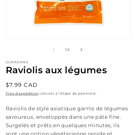
Ouvrir
Ou
le
le
média
mé
de
1
/
2
1
2
dans
da
SURASANG
une
un
Raviolis aux légumes
fenêtre
fe
modale
mo
Prix
$7.99 CAD
habituel
Frais d'expédition
calculés à l'étape de paiement.
Raviolis de style asiatique garnis de légumes
savoureux, enveloppés dans une pâte fine.
Surgelés et prêts en quelques minutes, ils
sont une option végétarienne rapide et