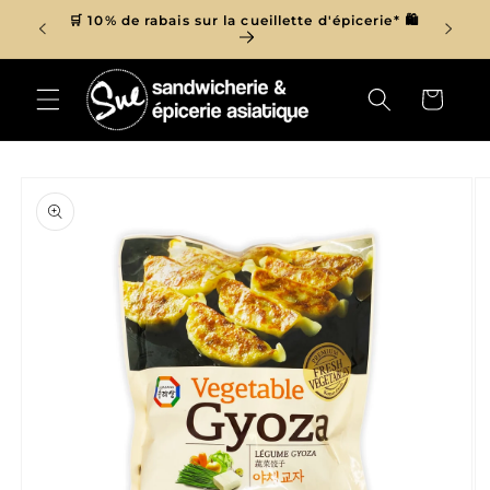
et
r de 150$
🛒 10% de rabais sur la cueillette d'épicerie* 🛍
passer

au
contenu
Panier
Passer aux
informations
produits