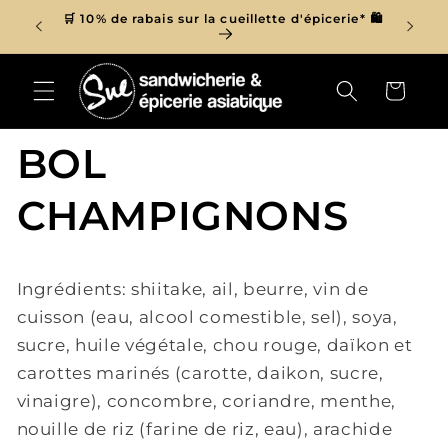
et
r de 150$
🛒 10% de rabais sur la cueillette d'épicerie* 🛍
passer

au
contenu
Panier
BOL
CHAMPIGNONS
Ingrédients: shiitake, ail, beurre, vin de
cuisson (eau, alcool comestible, sel), soya,
sucre, huile végétale, chou rouge,
daïkon et
carottes marinés (carotte, daikon, sucre,
vinaigre), concombre, coriandre,
menthe,
nouille de riz (farine de riz, eau), arachide