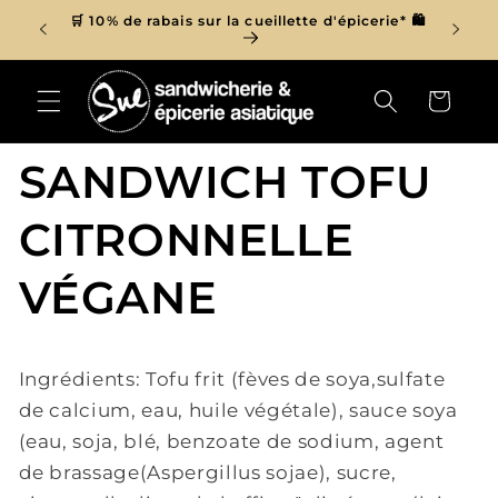
et
r de 150$
🛒 10% de rabais sur la cueillette d'épicerie* 🛍
passer

au
contenu
Panier
SANDWICH TOFU
CITRONNELLE
VÉGANE
Ingrédients:
Tofu
frit (fèves de soya,sulfate
de calcium, eau, huile végétale), sauce soya
(eau, soja, blé, benzoate de sodium, agent
de brassage(Aspergillus sojae), sucre,