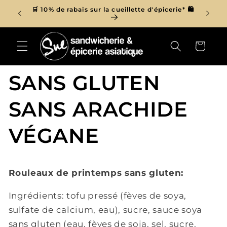
et
r de 150$
🛒 10% de rabais sur la cueillette d'épicerie* 🛍
passer

au
contenu
Panier
SANS GLUTEN
SANS ARACHIDE
VÉGANE
Rouleaux de printemps sans gluten:
Ingrédients: tofu pressé (fèves de soya,
sulfate de calcium, eau), sucre, sauce soya
sans gluten (eau, fèves de soja, sel, sucre,