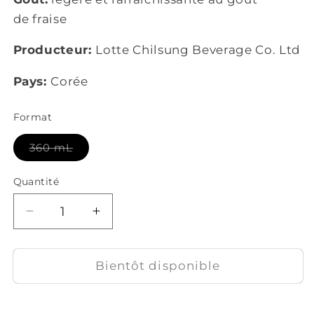
de fraise
Producteur:
Lotte Chilsung Beverage Co. Ltd
Pays:
Corée
Format
Bientôt
360 mL
disponible
Quantité
Réduire
Augmenter
la
la
quantité
quantité
de
de
Bientôt disponible
Chum
Chum
Churum
Churum