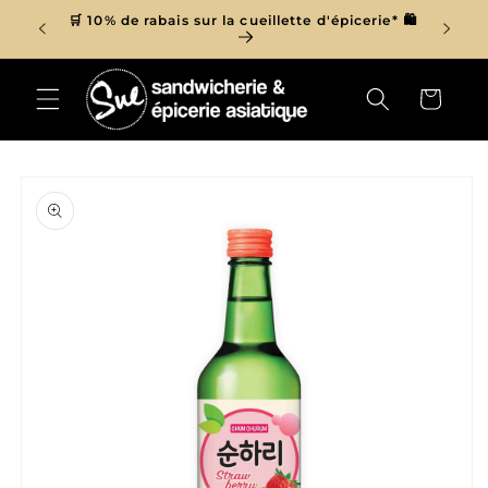
et
r de 150$
🛒 10% de rabais sur la cueillette d'épicerie* 🛍
passer

au
contenu
Panier
Passer aux
informations
produits