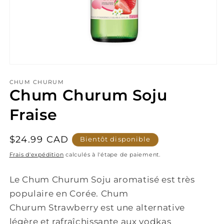
Ouvrir
le
média
CHUM CHURUM
1
Chum Churum Soju
dans
une
Fraise
fenêtre
modale
Prix
$24.99 CAD
Bientôt disponible
habituel
Frais d'expédition
calculés à l'étape de paiement.
Le Chum Churum Soju aromatisé est très
populaire en Corée.
Chum
Churum Strawberry est une alternative
légère et rafraîchissante aux vodkas