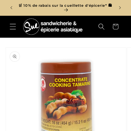
et
r de 150$
🛒 10% de rabais sur la cueillette d'épicerie* 🛍
passer

au
contenu
Panier
Passer aux
informations
produits