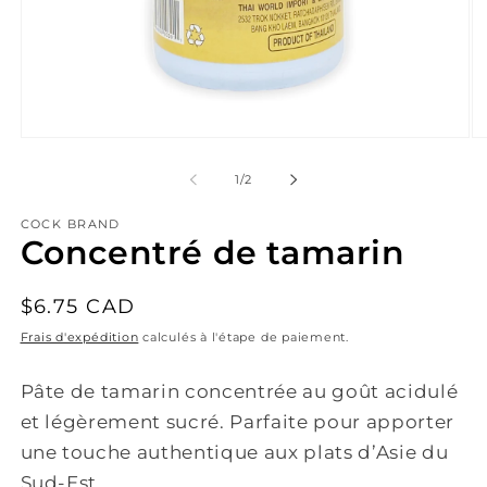
Ouvrir
Ou
le
le
média
mé
de
1
/
2
1
2
dans
da
COCK BRAND
une
un
Concentré de tamarin
fenêtre
fe
modale
mo
Prix
$6.75 CAD
habituel
Frais d'expédition
calculés à l'étape de paiement.
Pâte de tamarin concentrée au goût acidulé
et légèrement sucré. Parfaite pour apporter
une touche authentique aux plats d’Asie du
Sud-Est.