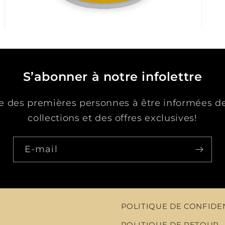
Ouvrir
le
média
3
dans
une
S’abonner à notre infolettre
fenêtre
modale
ie des premières personnes à être informées d
collections et des offres exclusives!
E-mail
POLITIQUE DE CONFIDE
POLITIQUE DE RETOUR