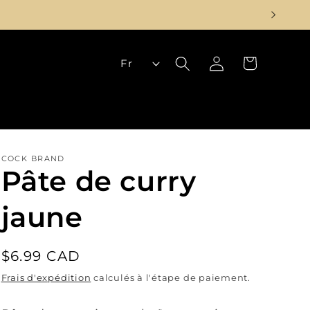
L
Panier
Connexion
Fr
a
n
g
u
COCK BRAND
e
Pâte de curry
jaune
Prix
$6.99 CAD
habituel
Frais d'expédition
calculés à l'étape de paiement.