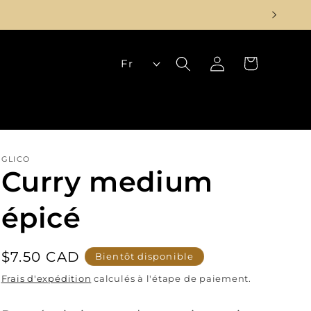
L
Panier
Connexion
Fr
a
n
g
u
GLICO
e
Curry medium
épicé
Prix
$7.50 CAD
Bientôt disponible
habituel
Frais d'expédition
calculés à l'étape de paiement.