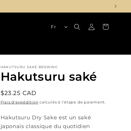
L
Panier
Connexion
Fr
a
n
g
u
HAKUTSURU SAKE BREWING
e
Hakutsuru saké
Prix
$23.25 CAD
habituel
Frais d'expédition
calculés à l'étape de paiement.
Hakutsuru Dry Sake est un saké
japonais classique du quotidien