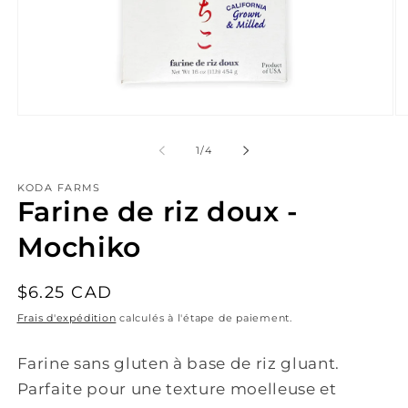
Ouvrir
Ou
le
le
média
mé
de
1
/
4
1
2
dans
da
KODA FARMS
une
un
Farine de riz doux -
fenêtre
fe
modale
mo
Mochiko
Prix
$6.25 CAD
habituel
Frais d'expédition
calculés à l'étape de paiement.
Farine sans gluten à base de riz gluant.
Parfaite pour une texture moelleuse et