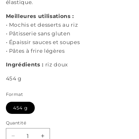
élastique.
Meilleures utilisations :
• M
ochis et desserts au riz
• P
âtisserie sans gluten
• É
paissir sauces et soupes
• P
âtes à frire légères
Ingrédients :
riz doux
454 g
Format
454 g
Quantité
Réduire
Augmenter