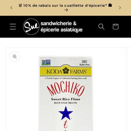
et
r de 150$
🛒 10% de rabais sur la cueillette d'épicerie* 🛍
passer

au
contenu
Panier
Passer aux
informations
produits