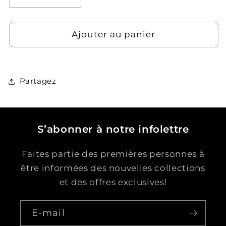
la
la
quantité
quantité
de
de
Ajouter au panier
Farine
Farine
de
de
riz
riz
doux
doux
Partagez
-
-
Mochiko
Mochiko
S’abonner à notre infolettre
Faites partie des premières personnes à
être informées des nouvelles collections
et des offres exclusives!
E-mail