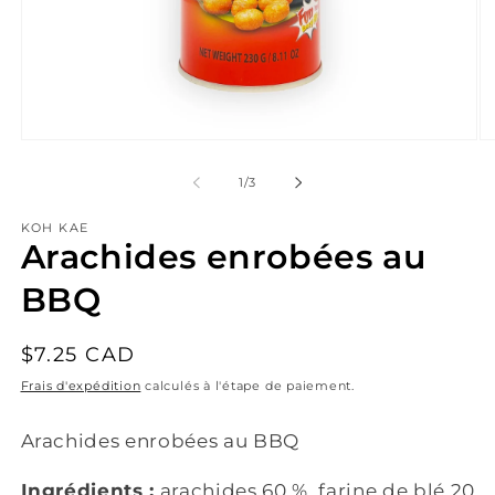
Ouvrir
Ou
le
le
média
mé
de
1
/
3
1
2
dans
da
KOH KAE
une
un
Arachides enrobées au
fenêtre
fe
modale
mo
BBQ
Prix
$7.25 CAD
habituel
Frais d'expédition
calculés à l'étape de paiement.
Arachides enrobées au BBQ
Ingrédients :
arachides 60 %, farine de blé 20