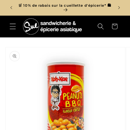
et
r de 150$
🛒 10% de rabais sur la cueillette d'épicerie* 🛍
passer

au
contenu
Panier
Passer aux
informations
produits