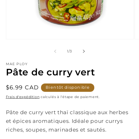
Ouvrir
Ou
le
le
média
mé
de
1
/
3
1
2
dans
da
MAE PLOY
une
un
Pâte de curry vert
fenêtre
fe
modale
mo
Prix
$6.99 CAD
Bientôt disponible
habituel
Frais d'expédition
calculés à l'étape de paiement.
Pâte de curry vert thaï classique aux herbes
et épices aromatiques. Idéale pour currys
riches, soupes, marinades et sautés.