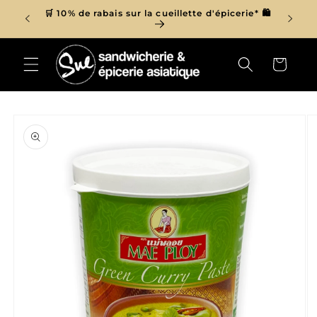
et
r de 150$
🛒 10% de rabais sur la cueillette d'épicerie* 🛍
passer

au
contenu
Panier
Passer aux
informations
produits