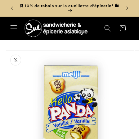
et
r de 150$
🛒 10% de rabais sur la cueillette d'épicerie* 🛍
passer

au
contenu
Panier
Passer aux
informations
produits