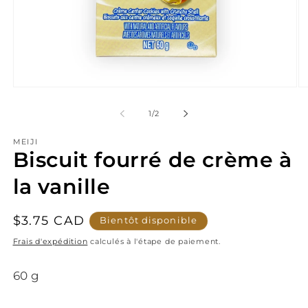
Ouvrir
Ou
le
le
média
mé
de
1
/
2
1
2
dans
da
MEIJI
une
un
Biscuit fourré de crème à
fenêtre
fe
modale
mo
la vanille
Prix
$3.75 CAD
Bientôt disponible
habituel
Frais d'expédition
calculés à l'étape de paiement.
60 g