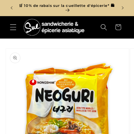
et
r de 150$
🛒 10% de rabais sur la cueillette d'épicerie* 🛍
passer

au
contenu
Panier
Passer aux
informations
produits