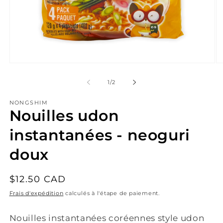
Ouvrir
Ou
le
le
média
mé
de
1
/
2
1
2
dans
da
NONGSHIM
une
un
Nouilles udon
fenêtre
fe
modale
mo
instantanées - neoguri
doux
Prix
$12.50 CAD
habituel
Frais d'expédition
calculés à l'étape de paiement.
Nouilles instantanées coréennes style udon