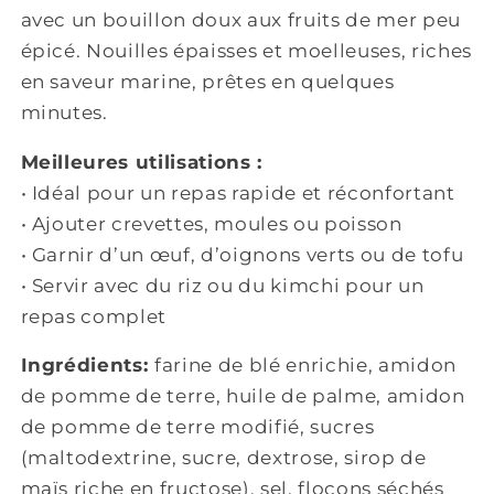
avec un bouillon doux aux fruits de mer peu
épicé. Nouilles épaisses et moelleuses, riches
en saveur marine, prêtes en quelques
minutes.
Meilleures utilisations :
• I
déal pour un repas rapide et réconfortant
• A
jouter crevettes, moules ou poisson
• G
arnir d’un œuf, d’oignons verts ou de tofu
• S
ervir avec du riz ou du kimchi pour un
repas complet
Ingrédients:
farine de blé enrichie, amidon
de pomme de terre, huile de palme, amidon
de pomme de terre modifié, sucres
(maltodextrine, sucre, dextrose, sirop de
maïs riche en fructose), sel, flocons séchés