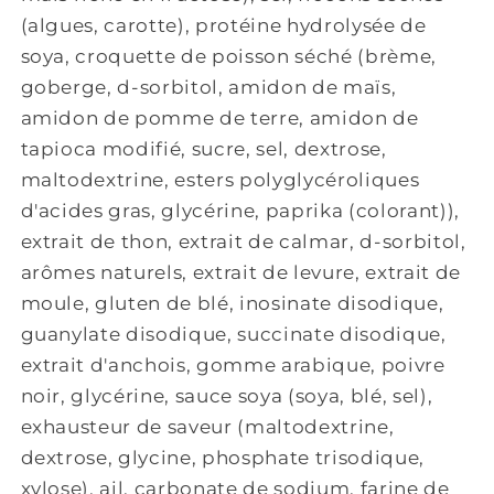
(algues, carotte), protéine hydrolysée de
soya, croquette de poisson séché (brème,
goberge, d-sorbitol, amidon de maïs,
amidon de pomme de terre, amidon de
tapioca modifié, sucre, sel, dextrose,
maltodextrine, esters polyglycéroliques
d'acides gras, glycérine, paprika (colorant)),
extrait de thon, extrait de calmar, d-sorbitol,
arômes naturels, extrait de levure, extrait de
moule, gluten de blé, inosinate disodique,
guanylate disodique, succinate disodique,
extrait d'anchois, gomme arabique, poivre
noir, glycérine, sauce soya (soya, blé, sel),
exhausteur de saveur (maltodextrine,
dextrose, glycine, phosphate trisodique,
xylose), ail, carbonate de sodium, farine de