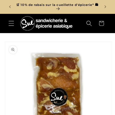
et
r de 150$
🛒 10% de rabais sur la cueillette d'épicerie* 🛍
passer

au
contenu
Panier
Passer aux
informations
produits