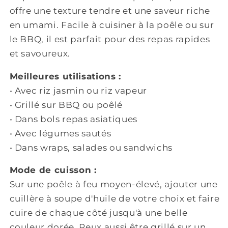
offre une texture tendre et une saveur riche
en umami. Facile à cuisiner à la poêle ou sur
le BBQ, il est parfait pour des repas rapides
et savoureux.
Meilleures utilisations :
• A
vec riz jasmin ou riz vapeur
• G
rillé sur BBQ ou poêlé
• D
ans bols repas asiatiques
• A
vec légumes sautés
• D
ans wraps, salades ou sandwichs
Mode de cuisson :
Sur une poêle à feu moyen-élevé, ajouter une
cuillère à soupe d'huile de votre choix et faire
cuire de chaque côté jusqu'à une belle
couleur dorée. Peux aussi être grillé sur un