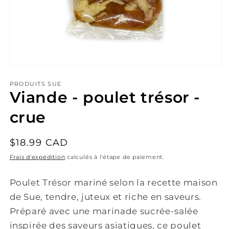
Ouvrir
le
média
PRODUITS SUE
1
Viande - poulet trésor -
dans
une
crue
fenêtre
modale
Prix
$18.99 CAD
habituel
Frais d'expédition
calculés à l'étape de paiement.
Poulet Trésor mariné selon la recette maison
de Sue, tendre, juteux et riche en saveurs.
Préparé avec une marinade sucrée-salée
inspirée des saveurs asiatiques, ce poulet