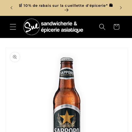
et
r de 150$
🛒 10% de rabais sur la cueillette d'épicerie* 🛍
passer

au
contenu
Panier
Passer aux
informations
produits