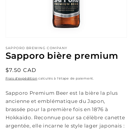
Ouvrir
le
média
SAPPORO BREWING COMPANY
1
Sapporo bière premium
dans
une
fenêtre
Prix
$7.50 CAD
modale
habituel
Frais d'expédition
calculés à l'étape de paiement.
Sapporo Premium Beer est la bière la plus
ancienne et emblématique du Japon,
brassée pour la première fois en 1876 à
Hokkaido. Reconnue pour sa célèbre canette
argentée, elle incarne le style lager japonais :