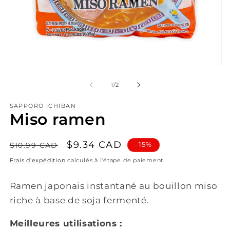
Ouvrir
Ou
le
le
média
mé
de
1
/
2
1
2
dans
da
SAPPORO ICHIBAN
une
un
Miso ramen
fenêtre
fe
modale
mo
Prix
Prix
$9.34 CAD
-15%
$10.99 CAD
habituel
promotionnel
Frais d'expédition
calculés à l'étape de paiement.
Ramen japonais instantané au bouillon miso
riche à base de soja fermenté.
Meilleures utilisations :