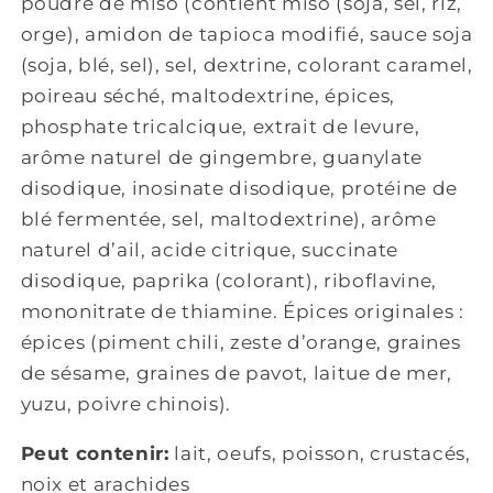
poudre de miso (contient miso (soja, sel, riz,
orge), amidon de tapioca modifié, sauce soja
(soja, blé, sel), sel, dextrine, colorant caramel,
poireau séché, maltodextrine, épices,
phosphate tricalcique, extrait de levure,
arôme naturel de gingembre, guanylate
disodique, inosinate disodique, protéine de
blé fermentée, sel, maltodextrine), arôme
naturel d’ail, acide citrique, succinate
disodique, paprika (colorant), riboflavine,
mononitrate de thiamine. Épices originales :
épices (piment chili, zeste d’orange, graines
de sésame, graines de pavot, laitue de mer,
yuzu, poivre chinois).
Peut contenir:
lait, oeufs, poisson, crustacés,
noix et arachides