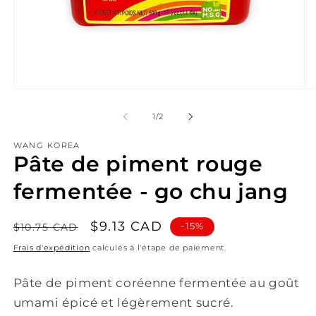
Ouvrir
Ou
le
le
média
mé
de
1
/
2
1
2
dans
da
WANG KOREA
une
un
Pâte de piment rouge
fenêtre
fe
modale
mo
fermentée - go chu jang
Prix
Prix
$9.13 CAD
-15%
$10.75 CAD
habituel
promotionnel
Frais d'expédition
calculés à l'étape de paiement.
Pâte de piment coréenne fermentée au goût
umami épicé et légèrement sucré.